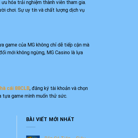
 ưu hóa trải nghiệm thành viên tham gia.
 chơi. Sự uy tín và chất lượng dịch vụ
 tựa game của MG không chỉ dễ tiếp cận mà
à đổi mới không ngừng, MG Casino là lựa
hà cái 88CLB
, đăng ký tài khoản và chọn
ựa tựa game mình muốn thử sức.
BÀI VIẾT MỚI NHẤT