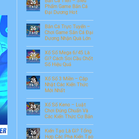
Bắn Cá Tiên – Siêu
26
Phẩm Game Bắn Cá
Th12
Đại Dương Hot
Bắn Cá Trực Tuyến –
26
Chơi Game Săn Cá Đại
Th12
Dương Nhận Quà Lớn
Xổ Số Mega 6/45 Là
26
Gì? Cách Soi Cầu Chốt
Th12
Số Hiệu Quả
Xổ Số 3 Miền – Cập
26
Nhật Các Kiến Thức
Th12
Mới Nhất
Xổ Số Keno – Luật
26
Chơi Đúng Chuẩn Và
Th12
Các Kiến Thức Cơ Bản
Kiến Tạo Là Gì? Tổng
26
Hợp Các Pha Kiến Tạo
Th12