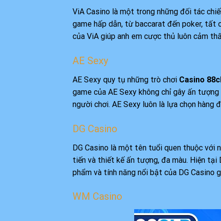
ViA Casino là một trong những đối tác chiế
game hấp dẫn, từ baccarat đến poker, tất c
của ViA giúp anh em cược thủ luôn cảm thấ
AE Sexy
AE Sexy quy tụ những trò chơi
Casino 88c
game của AE Sexy không chỉ gây ấn tượng b
người chơi. AE Sexy luôn là lựa chọn hàng 
DG Casino
DG Casino là một tên tuổi quen thuộc với n
tiến và thiết kế ấn tượng, đa màu. Hiện tạ
phẩm và tính năng nổi bật của DG Casino g
WM Casino