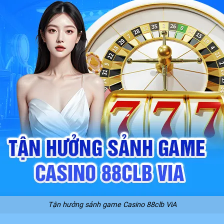
Tận hưởng sảnh game Casino 88clb ViA