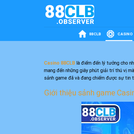
Skip
to
content
88CLB
CASINO
Casino 88CLB
là điểm đến lý tưởng cho n
mang đến những giây phút giải trí thú vị m
sảnh game đã và đang chiếm được sự tin t
Giới thiệu sảnh game Cas