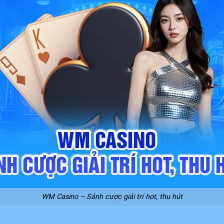
WM Casino – Sảnh cược giải trí hot, thu hút