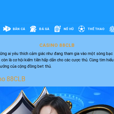
BẮN CÁ
ĐÁ GÀ
NỔ HŨ
THỂ THAO
CASINO 88CLB
hững ai yêu thích cảm giác như đang tham gia vào một sòng bạc
à còn là cơ hội kiếm tiền hấp dẫn cho các cược thủ. Cùng tìm hiể
ưởng của cộng đồng bet thủ.
ino 88CLB