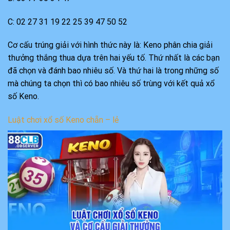
C: 02 27 31 19 22 25 39 47 50 52
Cơ cấu trúng giải với hình thức này là: Keno phân chia giải
thưởng thắng thua dựa trên hai yếu tố. Thứ nhất là các bạn
đã chọn và đánh bao nhiêu số. Và thứ hai là trong những số
mà chúng ta chọn thì có bao nhiêu số trùng với kết quả xổ
số Keno.
Luật chơi xổ số Keno chẵn – lẻ