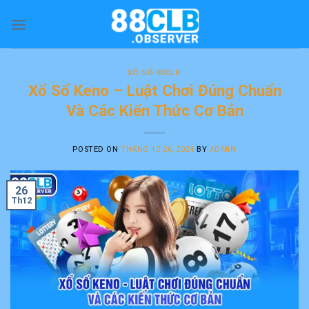
Skip
to
content
XỔ SỐ 88CLB
Xổ Số Keno – Luật Chơi Đúng Chuẩn
Và Các Kiến Thức Cơ Bản
POSTED ON
THÁNG 12 26, 2024
BY
ADMIN
26
Th12