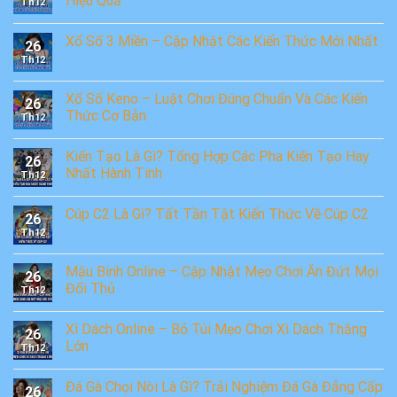
Hiệu Quả
Th12
Xổ Số 3 Miền – Cập Nhật Các Kiến Thức Mới Nhất
26
Th12
Xổ Số Keno – Luật Chơi Đúng Chuẩn Và Các Kiến
26
Thức Cơ Bản
Th12
Kiến Tạo Là Gì? Tổng Hợp Các Pha Kiến Tạo Hay
26
Nhất Hành Tinh
Th12
Cúp C2 Là Gì? Tất Tần Tật Kiến Thức Về Cúp C2
26
Th12
Mậu Binh Online – Cập Nhật Mẹo Chơi Ăn Đứt Mọi
26
Đối Thủ
Th12
Xì Dách Online – Bỏ Túi Mẹo Chơi Xì Dách Thắng
26
Lớn
Th12
Đá Gà Chọi Nòi Là Gì? Trải Nghiệm Đá Gà Đẳng Cấp
26