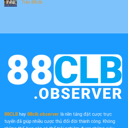
Trên 88clb
Th12
88CLB
hay
88clb.observer
là nền tảng đặt cược trực
tuyến đã giúp nhiều cược thủ đổi đời thành công. Không